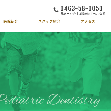
0463-58-0050
最終予約受付は診療終了の30分前
医院紹介
スタッフ紹介
アクセス
防歯科
矯正歯科
入れ歯・インプラント
歯科口腔外科
ediatric Dentistry