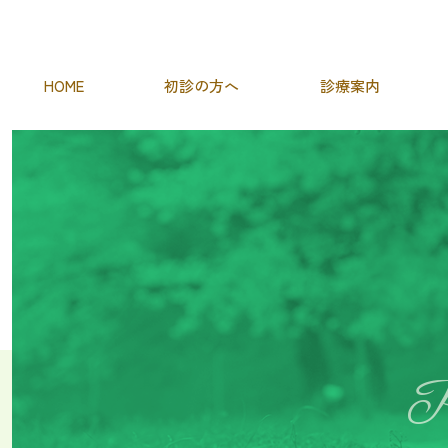
HOME
初診の方へ
診療案内
むし歯治療
精密根管治療
歯周病治療
小児歯科
予
P